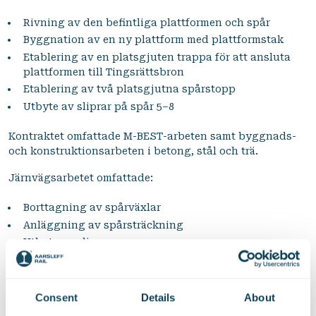
Rivning av den befintliga plattformen och spår
Byggnation av en ny plattform med plattformstak
Etablering av en platsgjuten trappa för att ansluta
plattformen till Tingsrättsbron
Etablering av två platsgjutna spårstopp
Utbyte av sliprar på spår 5–8
Kontraktet omfattade M-BEST-arbeten samt byggnads-
och konstruktionsarbeten i betong, stål och trä.
Järnvägsarbetet omfattade:
Borttagning av spårväxlar
Anläggning av spårsträckning
Utbyte av sliprar
Installation av ett nytt signalsystem
Ändring och nybyggnation av
kontaktledningsanläggning
Consent
Details
About
Implementering av fjärrstyrningssystem