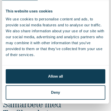
Lågspänningsarbeten, inklusive ny belysning och ett
integrerat brandlarmsystem
This website uses cookies
We use cookies to personalise content and ads, to
provide social media features and to analyse our traffic.
Logistik
We also share information about your use of our site with
our social media, advertising and analytics partners who
may combine it with other information that you’ve
Projektets logistik innebar en betydande utmaning,
provided to them or that they’ve collected from your use
särskilt på grund av:
of their services.
Omfattande rivning
Etablering av spårsträckning och plattformar
Allow all
En välplanerad strategi säkerställde att arbetet fortskred
utan större påverkan på omgivningen.
Deny
Samarbete med