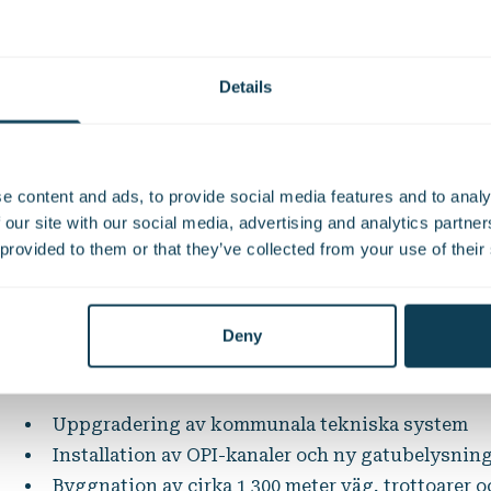
00 meter
60 000 m³ materia
Details
kablar
bortforslat, inklu
allerade över 5
10 000 m³ förore
meter OPI-kanal
jord
e content and ads, to provide social media features and to analy
 our site with our social media, advertising and analytics partn
 provided to them or that they’ve collected from your use of their
Innherredsveien är ett omfattande infrastrukturproj
vägen till en modern tvåfilig miljögata. Projektet om
Deny
Uppgradering av kommunala tekniska system
Installation av OPI-kanaler och ny gatubelysnin
Byggnation av cirka 1 300 meter väg, trottoarer 