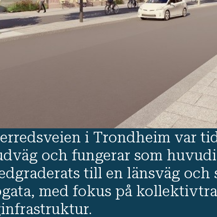
erredsveien i Trondheim var ti
dväg och fungerar som huvudinf
edgraderats till en länsväg och 
ögata, med fokus på kollektivtra
infrastruktur.